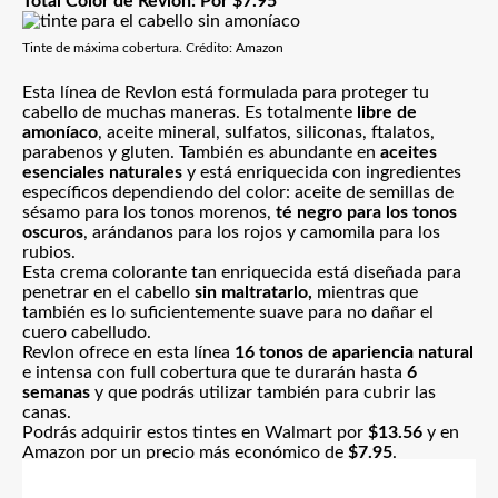
Total Color de Revlon
: Por $7.95
Tinte de máxima cobertura. Crédito: Amazon
Esta línea de Revlon está formulada para proteger tu
cabello de muchas maneras. Es totalmente
libre de
amoníaco
, aceite mineral, sulfatos, siliconas, ftalatos,
parabenos y gluten. También es abundante en
aceites
esenciales naturales
y está enriquecida con ingredientes
específicos dependiendo del color: aceite de semillas de
sésamo para los tonos morenos,
té negro para los tonos
oscuros
, arándanos para los rojos y camomila para los
rubios.
Esta crema colorante tan enriquecida está diseñada para
penetrar en el cabello
sin maltratarlo,
mientras que
también es lo suficientemente suave para no dañar el
cuero cabelludo.
Revlon ofrece en esta línea
16 tonos de apariencia natural
e intensa con full cobertura que te durarán hasta
6
semanas
y que podrás utilizar también para cubrir las
canas.
Podrás adquirir estos tintes en Walmart por
$13.56
y en
Amazon
por un precio más económico de
$7.95
.