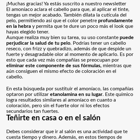
¡Muchas gracias!
Ya estás suscrito a nuestro newsletter
El amoníaco aclara el cabello para que, al aplicar el tinte,
tengas un mejor acabado. También dilata la cutícula del
pelo, permitiendo así que el color penetre
profundamente
en la hebra
y permita que te dure un poco más el look que
hayas elegido tener.
Aunque realiza muy bien su tarea, su uso constante
puede
perjudicar la salud de tu pelo
. Podrías tener un cabello
reseco, con frizz y quebradizo, además de que despide un
fuerte y desagradable olor al momento de aplicarlo. Es por
esto que cada vez más compañías se preocupan por
eliminar este componente de sus fórmulas,
mientras que
aún consiguen el mismo efecto de coloración en el
cabello.
En esta búsqueda por sustituir el amoníaco, las compañías
optaron por utilizar
etanolamina en su lugar
. Este químico
logra resultados similares al amoníaco en cuanto a
coloración, pero sin el fuerte olor ni los efectos
secundarios tan fuertes.
Teñirte en casa o en el salón
Debes considerar que ir al salón es una actividad que te
cuesta tiempo y dinero. Además, en estos tiempos de