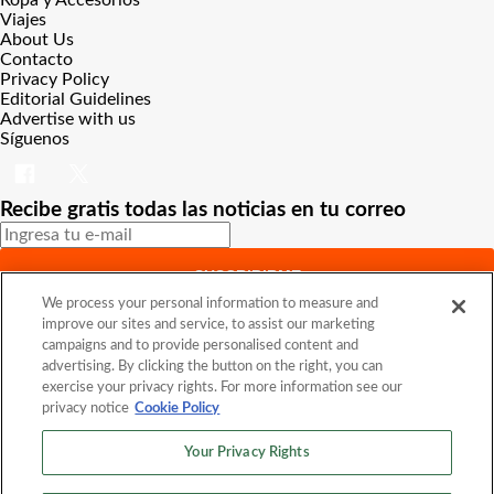
Ropa y Accesorios
Viajes
About Us
Contacto
Privacy Policy
Editorial Guidelines
Advertise with us
Síguenos
Recibe gratis todas las noticias en tu correo
SUSCRIBIRME
We process your personal information to measure and
Este sitio está protegido por reCAPTCHA y Google
Política de
improve our sites and service, to assist our marketing
privacidad
y Se aplican las
Condiciones de servicio
.
campaigns and to provide personalised content and
¡Muchas gracias!
Ya estás suscrito a nuestro newsletter
advertising. By clicking the button on the right, you can
exercise your privacy rights. For more information see our
privacy notice
Cookie Policy
Recibe gratis todas las noticias en tu correo
Your Privacy Rights