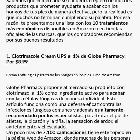
Sabemos que el mercado se encuentra repleto de muchos
productos que prometen ayudarte a acabar con los
hongos de tus pies de manera efectiva, pero la realidad es
que muchos no terminan cumpliendo su palabra. Por esa
razón, te presentamos una lista con los
10 tratamientos
más económicos
disponibles en Amazon o en tiendas
oficiales de las marcas, que los compradores recomiendan
por sus buenos resultados.
1.
Clotrimazole Cream UPS al 1% de Globe Pharmacy:
Por $8.99
Crema antifúngica para tratar los hongos en los pies. Crédito: Amazon
Globe Pharmacy propone al mercado su producto con
clotrimazol al 1% como ingrediente activo para
acabar
con las células fúngicas
de manera individual. Este
artículo funciona como una defensa eficaz contra las
infecciones fúngicas comunes y además
es altamente
recomendado por los especialistas
, para tratar el pie de
atletas, la picazón y la tiña, la sensación de ardor, el
agrietamiento y el escalado.
Un poco más de
7.100 calificaciones
tiene este tópico en
la página web de Amazon, donde muchas de las personas