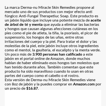
La marca Derma-nu Miracle Skin Remedies propone al
mercado uno de sus productos con mejor efecto anti
fúngico: Anti-Fungal Therapetiuc Soap. Este producto es
un jabón líquido que incluye una potente mezcla de
aceite
de árbol de té y menta
que ayuda a eliminar las bacterias
y hongos que causan algunas afecciones cutáneas en los
pies como el pie de atleta, la tiña, la psoriasis, el picor de
suspensorio, los hongos de las uñas, entre otras
irritaciones del cuerpo y la piel. Para tratar el dolor y las
molestias de la piel, este jabón incluye otros ingredientes
como el mentol, la gaulteria, el eucalipto y la menta verde.
Un poco más de
3.900 personas han calificado
a este
jabón en el portal online de Amazon, donde muchos
hablan de haber eliminado esos hongos tan molestos que
han tenido durante años. También comentan que este
producto ha sido maravilloso cuando lo usan en otras
partes del cuerpo como el cabello o el rostro.
Esta versión de Derma-nu Miracle Skin Remedies viene
con 8oz de jabón y la puedes comprar en
Amazon.com
por
un precio de
$16.87
.