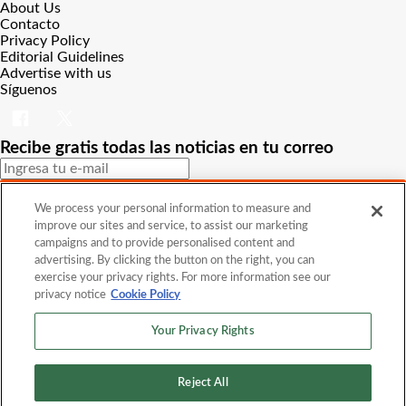
About Us
Contacto
Privacy Policy
Editorial Guidelines
Advertise with us
Síguenos
Recibe gratis todas las noticias en tu correo
SUSCRIBIRME
We process your personal information to measure and
improve our sites and service, to assist our marketing
Este sitio está protegido por reCAPTCHA y Google
Política de
campaigns and to provide personalised content and
privacidad
y Se aplican las
Condiciones de servicio
.
advertising. By clicking the button on the right, you can
¡Muchas gracias!
Ya estás suscrito a nuestro newsletter
exercise your privacy rights. For more information see our
privacy notice
Cookie Policy
Your Privacy Rights
Recibe gratis todas las noticias en tu correo
Reject All
SUSCRIBIRME