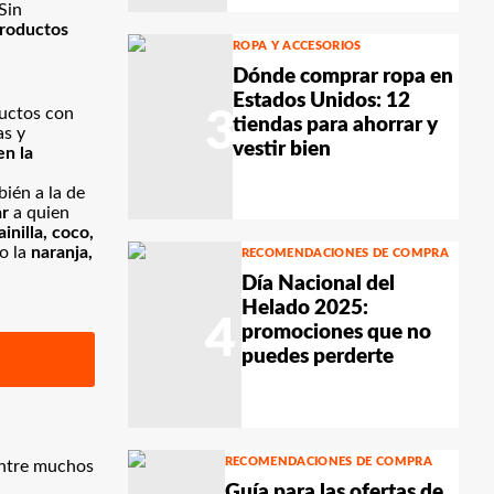
 Sin
roductos
ROPA Y ACCESORIOS
Dónde comprar ropa en
Estados Unidos: 12
ductos con
3
tiendas para ahorrar y
as y
vestir bien
en la
bién a la de
ar
a quien
inilla, coco,
mo la
naranja,
RECOMENDACIONES DE COMPRA
Día Nacional del
Helado 2025:
4
promociones que no
puedes perderte
RECOMENDACIONES DE COMPRA
 entre muchos
Guía para las ofertas de