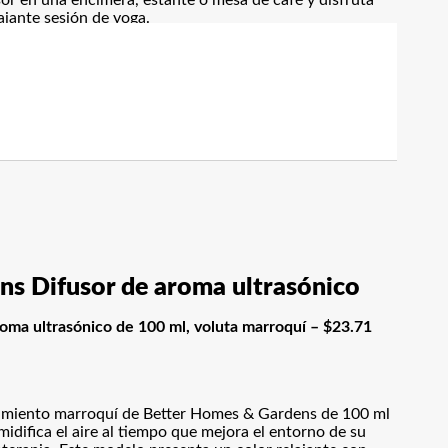
or en una encimera, estante o mesa de café y disfruta
ajante sesión de yoga.
s Difusor de aroma ultrasónico
oma ultrasónico de 100 ml, voluta marroquí – $23.71
azamiento marroquí de Better Homes & Gardens de 100 ml
midifica el aire al tiempo que mejora el entorno de su