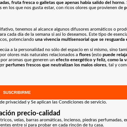
tadas, fruta fresca o galletas que apenas había salido del horno
.
 en los que nos gusta estar, con ricos olores que provienen de
p
olfativo, tenemos al alcance algunos difusores aromáticos o pro
ra cada día de la semana si así lo deseamos. Este tipo de esenci
icos, potenciando
una vivencia multisensorial que se resguarda 
ecúa a la personalidad no sólo del espacio en sí mismo, sino tam
 por olores más naturales relacionados a
flores
(esto
puede relaj
ar por aromas que generen un
efecto energético y feliz, como la va
ger
perfumes frescos que neutralizan los malos olores
, tal y co
SUSCRIBIRME
 de privacidad
y Se aplican las
Condiciones de servicio
.
ción precio-calidad
tricos, velas, barras aromáticas, incienso, piedras perfumadas,
entes entre sí para probar en cada rincón de tu casa.