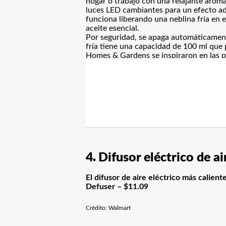
hogar o trabajo con una relajante aroma
luces LED cambiantes para un efecto ad
funciona liberando una neblina fría en e
aceite esencial.
Por seguridad, se apaga automáticament
fría tiene una capacidad de 100 ml que 
Homes & Gardens se inspiraron en las p
4
Difusor eléctrico de a
El difusor de aire eléctrico más caliente LED Night Light Up Aroma Oil Humidifier Home Relax
Defuser – $11.09
Crédito: Walmart