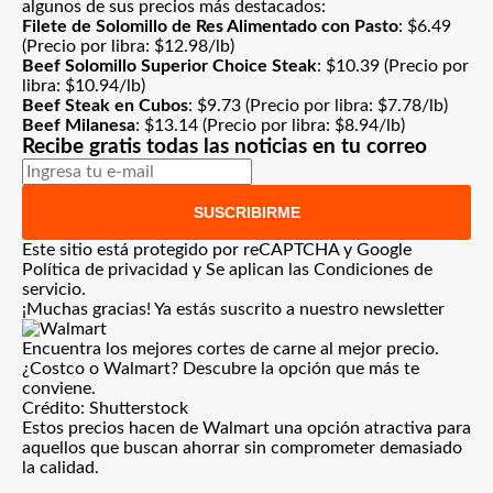
algunos de sus precios más destacados:
Filete de Solomillo de Res Alimentado con Pasto
:
$6.49
(Precio por libra: $12.98/lb)
Beef Solomillo Superior Choice Steak
:
$10.39
(Precio por
libra: $10.94/lb)
Beef Steak en Cubos
:
$9.73
(Precio por libra: $7.78/lb)
Beef Milanesa
:
$13.14
(Precio por libra: $8.94/lb)
Recibe gratis todas las noticias en tu correo
SUSCRIBIRME
Este sitio está protegido por reCAPTCHA y Google
Política de privacidad
y Se aplican las
Condiciones de
servicio
.
¡Muchas gracias!
Ya estás suscrito a nuestro newsletter
Encuentra los mejores cortes de carne al mejor precio.
¿Costco o Walmart? Descubre la opción que más te
conviene.
Crédito: Shutterstock
Estos precios hacen de Walmart una opción atractiva para
aquellos que buscan ahorrar sin comprometer demasiado
la calidad.