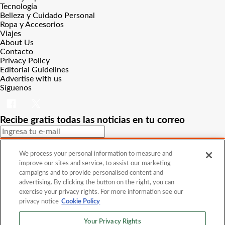
Tecnología
Belleza y Cuidado Personal
Ropa y Accesorios
Viajes
About Us
Contacto
Privacy Policy
Editorial Guidelines
Advertise with us
Síguenos
Recibe gratis todas las noticias en tu correo
SUSCRIBIRME
We process your personal information to measure and
improve our sites and service, to assist our marketing
Este sitio está protegido por reCAPTCHA y Google
Política de
campaigns and to provide personalised content and
privacidad
y Se aplican las
Condiciones de servicio
.
advertising. By clicking the button on the right, you can
¡Muchas gracias!
Ya estás suscrito a nuestro newsletter
exercise your privacy rights. For more information see our
privacy notice
Cookie Policy
Your Privacy Rights