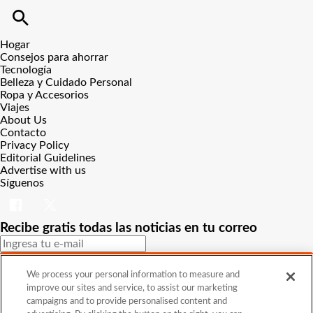
Hogar
Consejos para ahorrar
Tecnología
Belleza y Cuidado Personal
Ropa y Accesorios
Viajes
About Us
Contacto
Privacy Policy
Editorial Guidelines
Advertise with us
Síguenos
Recibe gratis todas las noticias en tu correo
SUSCRIBIRME
We process your personal information to measure and
improve our sites and service, to assist our marketing
Este sitio está protegido por reCAPTCHA y Google
Política de
campaigns and to provide personalised content and
privacidad
y Se aplican las
Condiciones de servicio
.