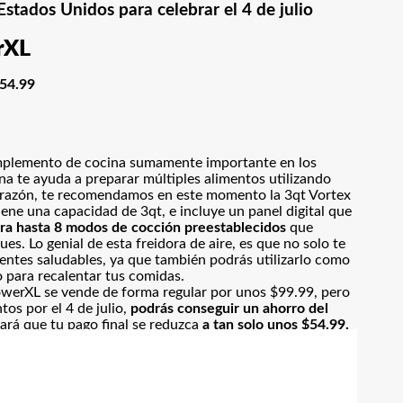
stados Unidos para celebrar el 4 de julio
rXL
$54.99
 implemento de cocina sumamente importante en los
ina
te ayuda a preparar múltiples alimentos utilizando
a razón, te recomendamos en este momento la 3qt Vortex
iene una capacidad de 3qt, e incluye un panel digital que
ra hasta 8 modos de cocción preestablecidos
que
s. Lo genial de esta freidora de aire, es que no solo te
ientes saludables, ya que también podrás utilizarlo como
 para recalentar tus comidas.
PowerXL se vende de forma regular por unos $99.99, pero
os por el 4 de julio,
podrás conseguir un ahorro del
hará que tu pago final se reduzca
a tan solo unos $54.99.