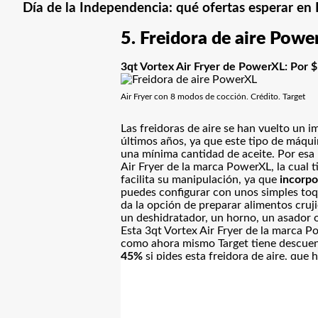
Día de la Independencia: qué ofertas esperar en E
5. Freidora de aire Powe
3qt Vortex Air Fryer de PowerXL: Por 
Air Fryer con 8 modos de cocción. Crédito. Target
Las freidoras de aire se han vuelto un
últimos años, ya que este tipo de máqu
una mínima cantidad de aceite
. Por es
Air Fryer de la marca PowerXL, la cual t
facilita su manipulación, ya que
incorpo
puedes configurar con unos simples toque
da la opción de preparar alimentos cruj
un deshidratador, un horno, un asador o
Esta 3qt Vortex Air Fryer de la marca 
como ahora mismo Target tiene descuent
45%
si pides esta freidora de aire, que 