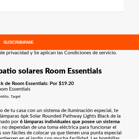
SUSCRIBIRME
 de privacidad
y Se aplican las
Condiciones de servicio
.
patio solares Room Essentials
ck de Room Essentials: Por $19.20
édito. Target
tio de tu casa con un sistema de iluminación especial, te
 lámparas 6pk Solar Rounded Pathway Lights Black de la
rmado por
6 lámparas individuales que posee un sistema
 no dependan de una toma eléctrica para funcionar el
 son fáciles de colocar ya que tienen una punta especial
tierren en el jardín con mucha facilidad. Las bombillas