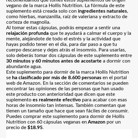
recomendamos que tomes estos suplementos de origen
vegano de la marca Hollis Nutrition. La fórmula de este
suplemento está creada solo con
ingredientes naturales
,
como hierbas, manzanilla, raíz de valeriana y extracto de
corteza de magnolia.
Al tomar estas cápsulas, podrás empezar a sentir una
relajación profunda
que te ayudará a calmar el cuerpo y la
mente, alejándote de todo el estrés y la actividad que
hayas podido tener en el día, para dar paso a que tu
cuerpo descanse y dejes atrás el insomnio. Para usarlas,
solo deberás tomar dos cápsulas de este suplemento entre
30 minutos y 60 minutos antes de acostarte
a dormir con
abundante agua.
Este suplemento para dormir de la marca Hollis Nutrition
se
ha clasificado por más de 8.600 personas
en el portal
web de Amazon. En la sección de comentarios se pueden
encontrar las opiniones de las personas que han usado
este producto con anterioridad que dicen que este
suplemento
es realmente efectivo
para acabar con esas
horas de insomnio tan intensas. También comentan que
tienen un tamaño que hace que sean fáciles de consumir.
Puedes comprar este suplemento para dormir de Hollis
Nutrition con 60 cápsulas veganas en
Amazon
por un
precio de
$18.95
.