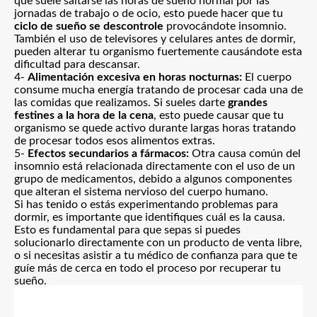
que suele saltarse las horas de sueño normal por las
jornadas de trabajo o de ocio, esto puede hacer que tu
ciclo de sueño se descontrole
provocándote insomnio.
También el uso de televisores y celulares antes de dormir,
pueden alterar tu organismo fuertemente causándote esta
dificultad para descansar.
4-
Alimentación excesiva en horas nocturnas:
El cuerpo
consume mucha energía tratando de procesar cada una de
las comidas que realizamos. Si sueles darte
grandes
festines a la hora de la cena
, esto puede causar que tu
organismo se quede activo durante largas horas
tratando
de procesar todos esos alimentos extras.
5-
Efectos secundarios a fármacos:
Otra causa común del
insomnio está relacionada directamente con el uso de un
grupo de medicamentos, debido a algunos componentes
que alteran el sistema nervioso del cuerpo humano.
Si has tenido o estás experimentando problemas para
dormir, es importante que identifiques cuál es la causa.
Esto es fundamental para que sepas si puedes
solucionarlo directamente con un producto de venta libre,
o si necesitas asistir a tu médico de confianza para que te
guíe más de cerca en todo el proceso por recuperar tu
sueño.