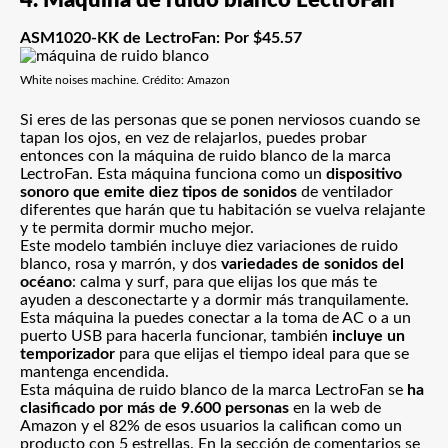
4. Máquina de ruido blanco LectroFan
ASM1020-KK de LectroFan: Por $45.57
White noises machine. Crédito: Amazon
Si eres de las personas que se ponen nerviosos cuando se
tapan los ojos, en vez de relajarlos, puedes probar
entonces con la máquina de ruido blanco de la marca
LectroFan. Esta máquina funciona como un
dispositivo
sonoro que emite diez tipos de sonidos
de ventilador
diferentes que harán que tu habitación se vuelva relajante
y te permita dormir mucho mejor.
Este modelo también incluye diez variaciones de ruido
blanco, rosa y marrón, y dos
variedades de sonidos del
océano
: calma y surf, para que elijas los que más te
ayuden a desconectarte y a dormir más tranquilamente.
Esta máquina la puedes conectar a la toma de AC o a un
puerto USB para hacerla funcionar, también
incluye un
temporizador
para que elijas el tiempo ideal para que se
mantenga encendida.
Esta máquina de ruido blanco de la marca LectroFan se
ha
clasificado por más de 9.600 personas
en la web de
Amazon y el 82% de esos usuarios la califican como un
producto con 5 estrellas. En la sección de comentarios se